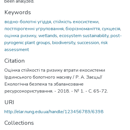
been analyzed.
Keywords
водно-болотні угіддя
,
стійкість екосистеми
,
постпірогенні угруповання
,
біорізноманіття
,
сукцесія
,
оцінка ризику
,
wetlands
,
ecosystem sustainability
,
post-
pyrogenic plant groups
,
biodiversity
,
succession
,
risk
assessment
Citation
Оцінка стійкості та ризику втрати екосистеми
Ірдинського болотного масиву / Р. А. Заєць//
Екологічна безпека та збалансоване
ресурсокористування. - 2018. - № 1. - С. 65-72.
URI
http://elar.nung.edu.ua/handle/123456789/6398
Collections