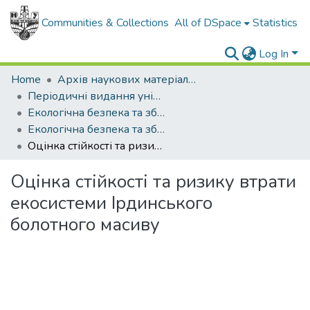
Communities & Collections
All of DSpace
Statistics
Log In
Home
Архів наукових матеріалів
Періодичні видання університету
Екологічна безпека та збалансоване ресурсокористування
Екологічна безпека та збалансоване ресурсокористування - 2018. - №1 (17)
Оцінка стійкості та ризику втрати екосистеми Ірдинського болотного масиву
Оцінка стійкості та ризику втрати
екосистеми Ірдинського
болотного масиву