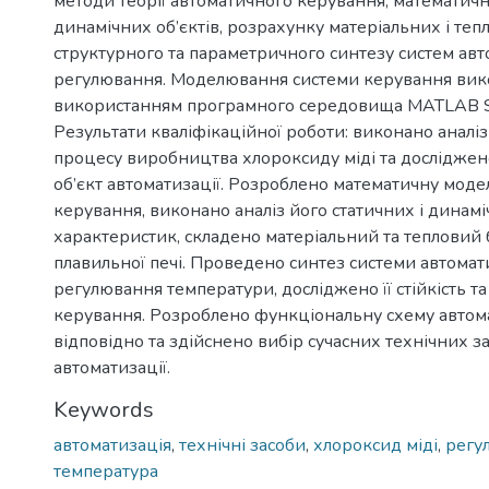
методи теорії автоматичного керування, математи
динамічних об’єктів, розрахунку матеріальних і тепл
структурного та параметричного синтезу систем ав
регулювання. Моделювання системи керування вик
використанням програмного середовища MATLAB Si
Результати кваліфікаційної роботи: виконано аналіз
процесу виробництва хлороксиду міді та досліджено
об’єкт автоматизації. Розроблено математичну модел
керування, виконано аналіз його статичних і динам
характеристик, складено матеріальний та тепловий 
плавильної печі. Проведено синтез системи автома
регулювання температури, досліджено її стійкість та
керування. Розроблено функціональну схему автома
відповідно та здійснено вибір сучасних технічних за
автоматизації.
Keywords
автоматизація
,
технічні засоби
,
хлороксид міді
,
регу
температура