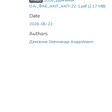
2026_Дем'яник
Primary
О.А._ФАЕ_АКІТ_АКП-22-1.pdf
(2.17 MB)
Date
2026-06-22
Authors
Дем’яник Олександр Андрійович