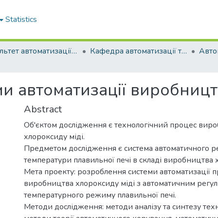
Statistics
Факультет автоматизації та енергетики
Кафедра автоматизації та комп'ютерно-інтегрованих технологій
и автоматизації виробницт
Abstract
Об'єктом дослідження є технологічний процес вир
хлороксиду міді.
Предметом дослідження є система автоматичного 
температури плавильної печі в складі виробництва х
Мета проекту: розроблення системи автоматизації 
виробництва хлороксиду міді з автоматичним рег
температурного режиму плавильної печі.
Методи дослідження: методи аналізу та синтезу тех