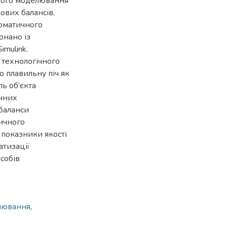
чного моделювання
ових балансів,
томатичного
онано із
mulink.
 технологічного
 плавильну піч як
ь об’єкта
ічних
баланси
тичного
 показники якості
тизації
собів
лювання
,