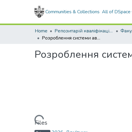
Communities & Collections
All of DSpace
Home
Репозитарій кваліфікаційних робіт здобувачів вищої освіти
Розроблення системи автоматизації виробництва хлороксиду міді
Розроблення систем
Loading...
Files