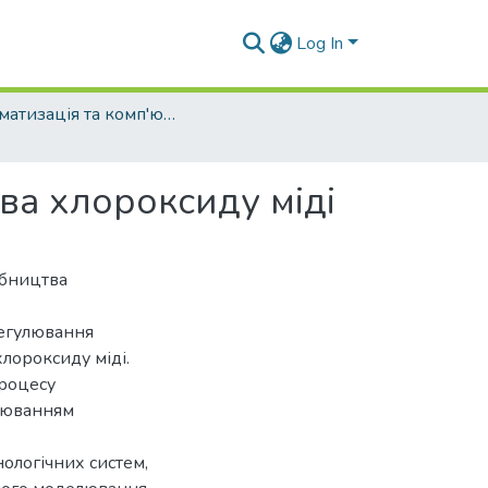
Log In
Автоматизація та комп'ютерно-інтегровані технології (рівень бакалавр)
ва хлороксиду міді
обництва
регулювання
лороксиду міді.
процесу
улюванням
нологічних систем,