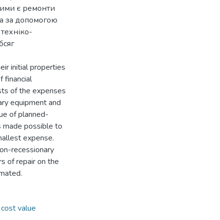
ними є ремонти
та за допомогою
 техніко-
бсяг
r initial properties
 financial
ists of the expenses
iary equipment and
lue of planned-
ts made possible to
smallest expense.
tion-recessionary
rs of repair on the
imated.
,
cost value