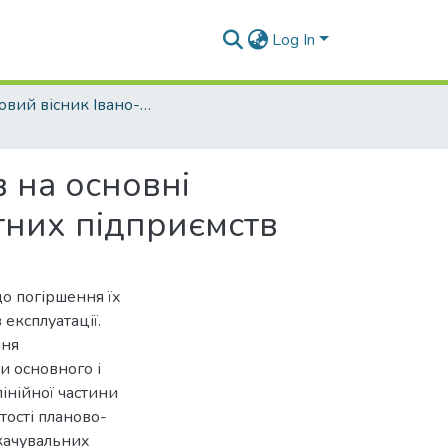
Log In
Науковий вісник Івано-Франківського національного технічного університету нафти і газу - 2011 - №1
 на основні
тних підприємств
о погіршення їх
експлуатації.
ння
и основного і
інійної частини
тості планово-
качувальних