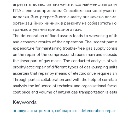
агрегатів, дозволив визначити, що найменш затрат
ГПА з електроприводом. Способом часткової участі 
кореляційно-регресійного аналізу визначено вплив
організаційних чинників ремонту на собівартість і о
транспортування природного газу.
The deterioration of fixed assets leads to worsening of thei
and economic results of their operation. The largest part of
expenditure for maintaining trouble-free gas supply cons
on the repair of the compressor stations main and subsid
the linear part of gas mains. The conducted analysis of va
prophylactic repair of different types of gas-pumping uni
ascertain that repair by means of electric drive requires 
Through partial collaboration and with the help of correla
analysis the influence of technical and organizational facto
cost price and volume of natural gas transportation is est
Keywords
зношування
,
ремонт
,
собівартість
,
deterioration
,
repair