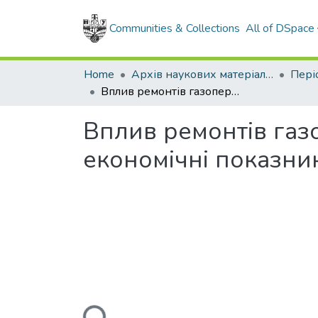
Communities & Collections
All of DSpace
Home
Архів наукових матеріалів
Вплив ремонтів газоперекачувальних агрегатів на основні економічні показники діяльності газотранспортних підприємств
Вплив ремонтів газ
економічні показни
Loading...