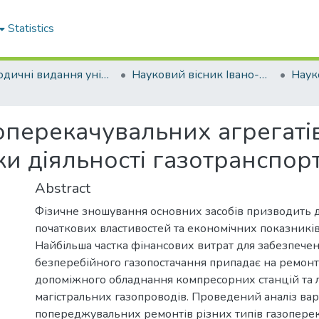
Statistics
Періодичні видання університету
Науковий вісник Івано-Франківського національного технічного університету нафти і газу
оперекачувальних агрегатів
ки діяльності газотранспор
Abstract
Фізичне зношування основних засобів призводить д
початкових властивостей та економічних показників 
Найбільша частка фінансових витрат для забезпече
безперебійного газопостачання припадає на ремонт
допоміжного обладнання компресорних станцій та л
магістральних газопроводів. Проведений аналіз вар
попереджувальних ремонтів різних типів газопере