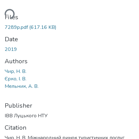
ding...
Files
7289p.pdf
(617.16 KB)
Date
2019
Authors
Чир, Н. В.
Єрко, І. В.
Мельник, А. В.
Publisher
ІВВ Луцького НТУ
Citation
Чир, Н. В. Міжнародний ринок туристичних послуг