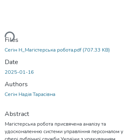
ding...
Files
Сегін Н_Магістерська робота.pdf
(707.33 KB)
Date
2025-01-16
Authors
Сегін Надія Тарасівна
Abstract
Магістерська робота присвячена аналізу та
удосконаленню системи управління персоналом у
сфері публічної служби України з урахуванням