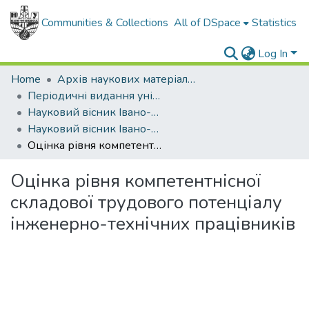
Communities & Collections
All of DSpace
Statistics
Log In
Home
Архів наукових матеріалів
Періодичні видання університету
Науковий вісник Івано-Франківського національного технічного університету нафти і газу. Серія: Економіка та управління в нафтовій і газовій промисловості
Науковий вісник Івано-Франківського національного технічного університету нафти і газу. Серія Економіка та управління в нафтовій і газовій промисловості - 2015 - № 1
Оцінка рівня компетентнісної складової трудового потенціалу інженерно-технічних працівників
Оцінка рівня компетентнісної
складової трудового потенціалу
інженерно-технічних працівників