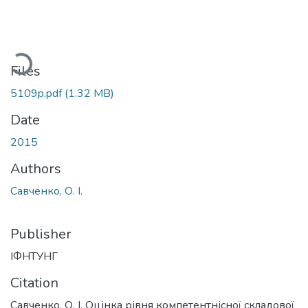
oading...
Files
5109p.pdf
(1.32 MB)
Date
2015
Authors
Савченко, О. І.
Publisher
ІФНТУНГ
Citation
Савченко, О. І. Оцінка рівня компетентнісної складової