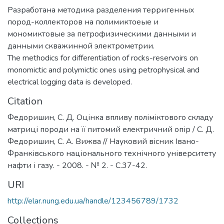
Разработана методика разделения терригенных
пород-коллекторов на полимиктоеые и
мономиктовые за петрофизическими данными и
данными скважинной электрометрии.
The methodics for differentiation of rocks-reservoirs on
monomictic and polymictic ones using petrophysical and
electrical logging data is developed.
Citation
Федоришин, С. Д. Оцінка впливу поліміктового складу
матриці породи на її питомий електричний опір / С. Д.
Федоришин, С. А. Вижва // Науковий вісник Івано-
Франківського національного технічного університету
нафти і газу. - 2008. - № 2. - С.37-42.
URI
http://elar.nung.edu.ua/handle/123456789/1732
Collections