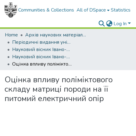
Communities & Collections
All of DSpace
Statistics
Log In
Home
Архів наукових матеріалів
Періодичні видання університету
Науковий вісник Івано-Франківського національного технічного університету нафти і газу
Науковий вісник Івано-Франківського національного технічного університету нафти і газу - 2008 - №2
Оцінка впливу поліміктового складу матриці породи на її питомий електричний опір
Оцінка впливу поліміктового
складу матриці породи на її
питомий електричний опір