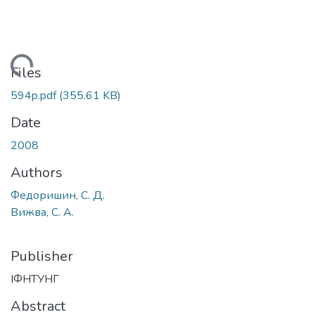
Loading...
Files
594p.pdf
(355.61 KB)
Date
2008
Authors
Федоришин, С. Д.
Вижва, С. А.
Publisher
ІФНТУНГ
Abstract