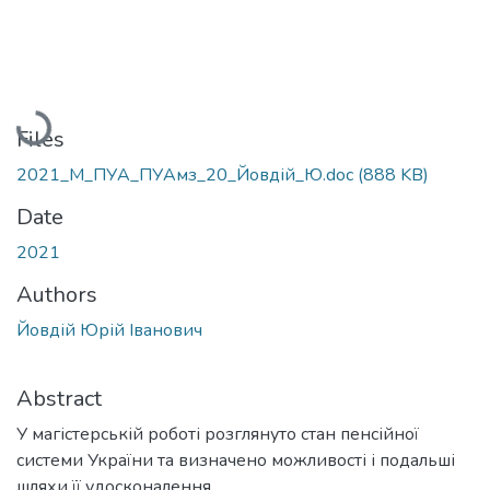
Loading...
Files
2021_М_ПУА_ПУАмз_20_Йовдій_Ю.doc
(888 KB)
Date
2021
Authors
Йовдій Юрій Іванович
Abstract
У магістерській роботі розглянуто стан пенсійної
системи України та визначено можливості і подальші
шляхи її удосконалення.