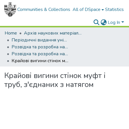
Communities & Collections
All of DSpace
Statistics
Log In
Home
Архів наукових матеріалів
Періодичні видання університету
Розвідка та розробка нафтових і газових родовищ
Розвідка та розробка нафтових і газових родовищ - 2004 - №2
Крайові вигини стінок муфт і труб, з'єднаних з натягом
Крайові вигини стінок муфт і
труб, з'єднаних з натягом