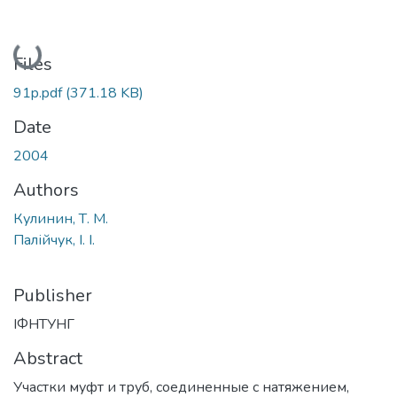
Loading...
Files
91p.pdf
(371.18 KB)
Date
2004
Authors
Кулинин, Т. М.
Палійчук, І. І.
Publisher
ІФНТУНГ
Abstract
Участки муфт и труб, соединенные с натяжением,