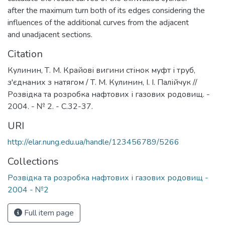
after the maximum turn both of its edges considering the
influences of the additional curves from the adjacent
and unadjacent sections.
Citation
Кулинин, Т. М. Крайові вигини стінок муфт і труб,
з'єднаних з натягом / Т. М. Кулинин, І. І. Палійчук //
Розвідка та розробка нафтових і газових родовищ. -
2004. - № 2. - С.32-37.
URI
http://elar.nung.edu.ua/handle/123456789/5266
Collections
Розвідка та розробка нафтових і газових родовищ -
2004 - №2
Full item page