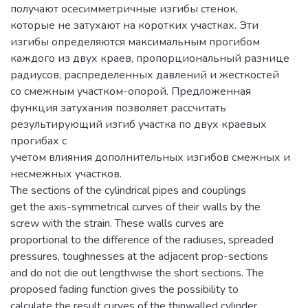
получают осесимметричные изгибы стенок,
которые не затухают на коротких участках. Эти
изгибы определяются максимальным прогибом
каждого из двух краев, пропорциональный разнице
радиусов, распределенных давлений и жесткостей
со смежным участком-опорой. Предложенная
функция затухания позволяет рассчитать
результирующий изгиб участка по двух краевых
прогибах с
учетом влияния дополнительных изгибов смежных и
несмежных участков.
The sections of the cylindrical pipes and couplings
get the axis-symmetrical curves of their walls by the
screw with the strain. These walls curves are
proportional to the difference of the radiuses, spreaded
pressures, toughnesses at the adjacent prop-sections
and do not die out lengthwise the short sections. The
proposed fading function gives the possibility to
calculate the result curves of the thinwalled cylinder