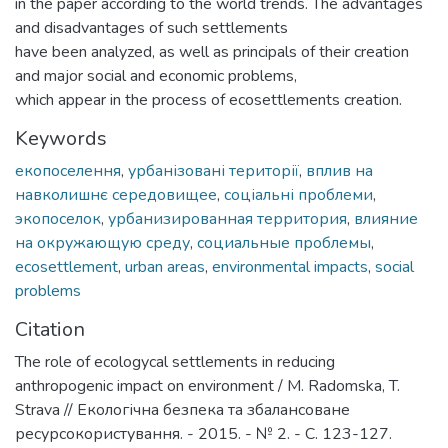
in the paper according to the world trends. The advantages
and disadvantages of such settlements
have been analyzed, as well as principals of their creation
and major social and economic problems,
which appear in the process of ecosettlements creation.
Keywords
екопоселення
,
урбанізовані території
,
вплив на
навколишнє середовищее
,
соціальні проблеми
,
экопоселок
,
урбанизированная территория
,
влияние
на окружающую среду
,
социальные проблемы
,
ecosettlement
,
urban areas
,
environmental impacts
,
social
problems
Citation
The role of ecologycal settlements in reducing
anthropogenic impact on environment / M. Radomska, T.
Strava // Екологічна безпека та збалансоване
ресурсокористування. - 2015. - № 2. - С. 123-127.