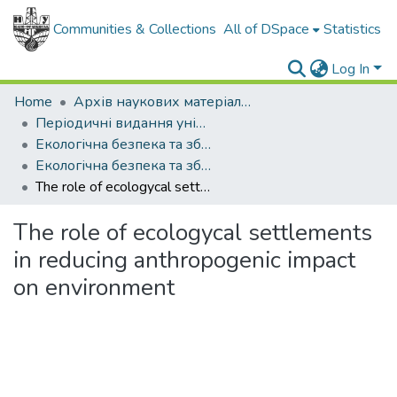
Communities & Collections
All of DSpace
Statistics
Log In
Home
Архів наукових матеріалів
Періодичні видання університету
Екологічна безпека та збалансоване ресурсокористування
Екологічна безпека та збалансоване ресурсокористування - 2015. - №2 (12)
The role of ecologycal settlements in reducing anthropogenic impact on environment
The role of ecologycal settlements
in reducing anthropogenic impact
on environment