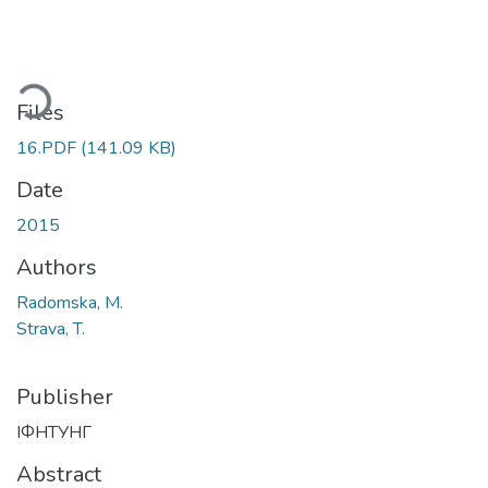
oading...
Files
16.PDF
(141.09 KB)
Date
2015
Authors
Radomska, M.
Strava, T.
Publisher
ІФНТУНГ
Abstract