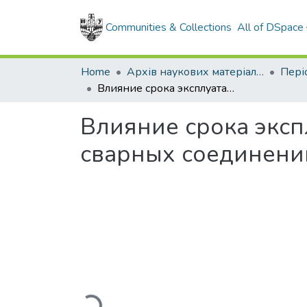
Communities & Collections
All of DSpace
Home
Архів наукових матеріалів
Влияние срока эксплуатации газоповодов на магнитные свойства сварных соединений
Влияние срока эксп
сварных соединени
Loading...