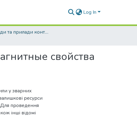
Log In
Методи та прилади контролю якості - 2006 - №16
магнитные свойства
или у зварних
залишкові ресурси
. Для проведення
кож інші відомі