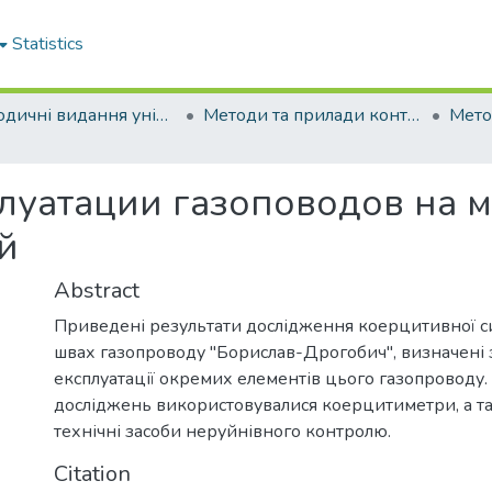
Statistics
Періодичні видання університету
Методи та прилади контролю якості
луатации газоповодов на 
й
Abstract
Приведені результати дослідження коерцитивної с
швах газопроводу "Борислав-Дрогобич", визначені 
експлуатації окремих елементів цього газопроводу
досліджень використовувалися коерцитиметри, а та
технічні засоби неруйнівного контролю.
Citation