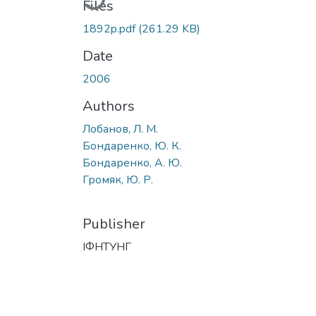
Files
1892p.pdf
(261.29 KB)
Date
2006
Authors
Лобанов, Л. М.
Бондаренко, Ю. К.
Бондаренко, А. Ю.
Громяк, Ю. Р.
Publisher
ІФНТУНГ