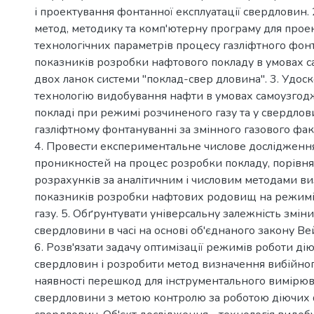
і проектування фонтанної експлуатації свердловин.
метод, методику та комп'ютерну програму для прое
технологічних параметрів процесу газліфтного фон
показників розробки нафтового покладу в умовах 
двох ланок системи "поклад-свер дловина". 3. Удос
технологію видобування нафти в умовах самоузгод
покладі при режимі розчиненого газу та у свердлов
газліфтному фонтануванні за змінного газового фак
4. Провести експериментальне числове дослідженн
проникностей на процес розробки покладу, порівня
розрахунків за аналітичним і числовим методами в
показників розробки нафтових родовищ на режимі
газу. 5. Обґрунтувати універсальну залежність зміни
свердловини в часі на основі об'єднаного закону В
6. Розв'язати задачу оптимізації режимів роботи д
свердловин і розробити метод визначення вибійног
наявності перешкод для інструментального вимірюв
свердловини з метою контролю за роботою діючих