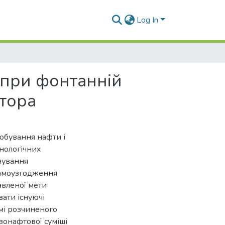
Log In
 при фонтанній
ктора
обування нафти і
нологічних
нування
самоузгодження
авленої мети
вати існуючі
мі розчиненого
азонафтової суміші