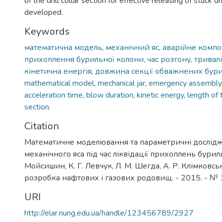
of the drill collar section for effective releasing of stuck d
developed.
Keywords
математична модель
,
механічний яс
,
аварійне комп
прихоплення бурильної колони
,
час розгону
,
тривалі
кінетична енергія
,
довжина секції обважнених бур
mathematical model
,
mechanical jar
,
emergency assembly
acceleration time
,
blow duration
,
kinetic energy
,
length of t
section.
Citation
Математичне моделювання та параметричні дослід
механічного яса під час ліквідації прихоплень буриль
Мойсишин, К. Г. Левчук, Л. М. Шегда, А. Р. Клімковсь
розробка нафтових і газових родовищ. - 2015. - № 1.
URI
http://elar.nung.edu.ua/handle/123456789/2927