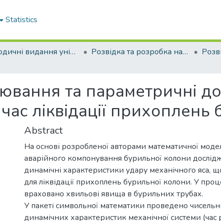
Statistics
Періодичні видання університету
Розвідка та розробка нафтових і газових родовищ
ювання та параметричні д
 час ліквідації прихоплень
Abstract
На основі розробленої авторами математичної моде
аварійного компонування бурильної колони дослід
динамічні характеристики удару механічного яса, щ
для ліквідації прихоплень бурильної колони. У про
враховано хвильові явища в бурильних трубах.
У пакеті символьної математики проведено чисель
динамічних характеристик механічної системи (час 