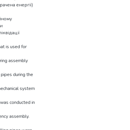
рачена енергії)
ійному
ни
іквідації
at is used for
tring assembly
 pipes during the
 mechanical system
) was conducted in
gency assembly.