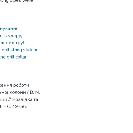
rilling pipes were
онування
,
сть удару
,
ильних труб
,
,
drill string sticking
,
he drill collar
ження роботи
ної колони / В. М.
кий // Розвідка та
 - С. 49-56.