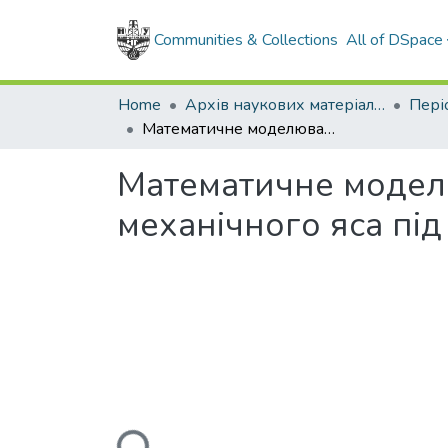
Communities & Collections
All of DSpace
Home
Архів наукових матеріалів
Математичне моделювання та параметричні дослідження роботи механічного яса під час ліквідації прихоплень бурильної колони
Математичне модел
механічного яса під
Loading...