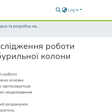
Log In
Розвідка та розробка нафтових і газових родовищ - 2015 - №1
ослідження роботи
 бурильної колони
лі роботи
жено основні
о застосовується
цесі моделювання
ний розрахунок
розгону,