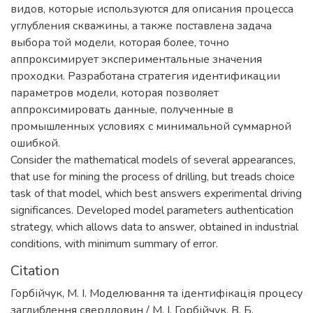
видов, которые используются для описания процесса
углубления скважины, а также поставлена задача
выбора той модели, которая более, точно
аппроксимирует экспериментальные значения
проходки. Разработана стратегия идентификации
параметров модели, которая позволяет
аппроксимировать данные, полученные в
промышленных условиях с минимальной суммарной
ошибкой.
Consider the mathematical models of several appearances,
that use for mining the process of drilling, but treads choice
task of that model, which best answers experimental driving
significances. Developed model parameters authentication
strategy, which allows data to answer, obtained in industrial
conditions, with minimum summary of error.
Citation
Горбійчук, М. І. Моделювання та ідентифікація процесу
заглиблення свердловин / М. І. Горбійчук, В. Б.