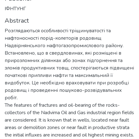
ІФНТУНГ
Abstract
Розглядаються особливості тріщинуватості та
нафтоносності порід-колеторів родовищ
Надвірнянського нафтогазопромислового району.
Встановлено, що в свердловинах, які розміщені в
прирозломних ділянках або зонах підгорнення та
зломів продуктивних товщ, спостерігаються підвищені
початкові припливи нафти та максимальний її
видобуток. Це необхідно враховувати при розробці
родовищ і проведенні пошуково-розвідувальних
робіт.
The features of fractures and oil-bearing of the rocks-
collectors of the Nadvirna Oil and Gas industrial region fields
are considered. It is known that in wells, located near fault
areas or demolition zones or near fault in productive strata
the initial influxes are increased and oil highest mining exists.