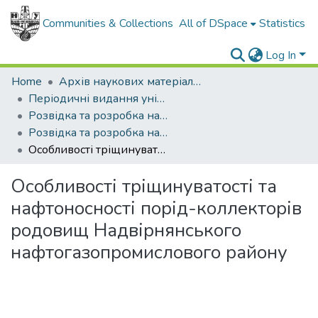
Communities & Collections
All of DSpace
Statistics
Log In
Home
Архів наукових матеріалів
Періодичні видання університету
Розвідка та розробка нафтових і газових родовищ
Розвідка та розробка нафтових і газових родовищ - 2001 - №1
Особливості тріщинуватості та нафтоносності порід-коллекторів родовищ Надвірнянського нафтогазопромислового району
Особливості тріщинуватості та
нафтоносності порід-коллекторів
родовищ Надвірнянського
нафтогазопромислового району