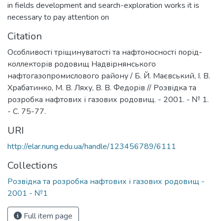
in fields development and search-exploration works it is
necessary to pay attention on
Citation
Особливості тріщинуватості та нафтоносності порід-
коллекторів родовищ Надвірнянського
нафтогазопромислового району / Б. Й. Маєвський, І. В.
Храбатинко, М. В. Ляху, В. В. Федорів // Розвідка та
розробка нафтових і газових родовищ. - 2001. - № 1.
- С. 75-77.
URI
http://elar.nung.edu.ua/handle/123456789/6111
Collections
Розвідка та розробка нафтових і газових родовищ -
2001 - №1
Full item page