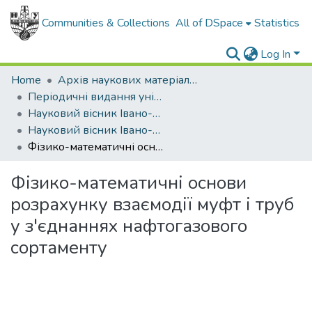
Communities & Collections
All of DSpace
Statistics
Log In
Home
Архів наукових матеріалів
Періодичні видання університету
Науковий вісник Івано-Франківського національного технічного університету нафти і газу
Науковий вісник Івано-Франківського національного технічного університету нафти і газу - 2008 - №2
Фізико-математичні основи розрахунку взаємодії муфт і труб у з'єднаннях нафтогазового сортаменту
Фізико-математичні основи
розрахунку взаємодії муфт і труб
у з'єднаннях нафтогазового
сортаменту