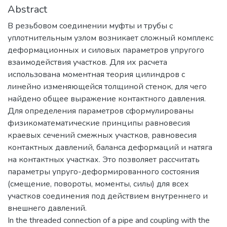
Abstract
В резьбовом соединении муфты и трубы с
уплотнительным узлом возникает сложный комплекс
деформационных и силовых параметров упругого
взаимодействия участков. Для их расчета
использована моментная теория цилиндров с
линейно изменяющейся толщиной стенок, для чего
найдено общее выражение контактного давления.
Для определения параметров сформулированы
физикоматематические принципы равновесия
краевых сечений смежных участков, равновесия
контактных давлений, баланса деформаций и натяга
на контактных участках. Это позволяет рассчитать
параметры упруго-деформированного состояния
(смещение, повороты, моменты, силы) для всех
участков соединения под действием внутреннего и
внешнего давлений.
In the threaded connection of a pipe and coupling with the