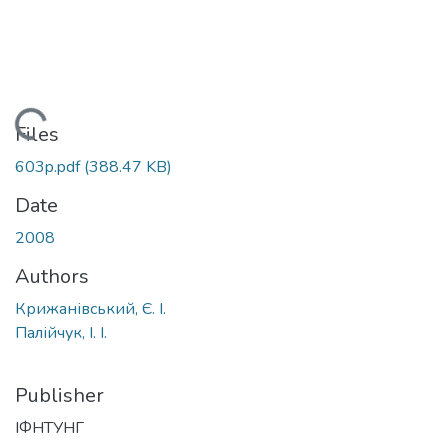
Loading...
Files
603p.pdf
(388.47 KB)
Date
2008
Authors
Крижанівський, Є. І.
Палійчук, І. І.
Publisher
ІФНТУНГ