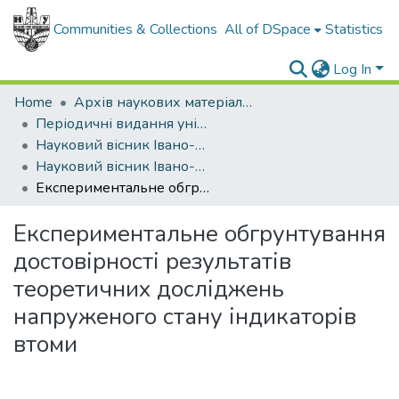
Communities & Collections
All of DSpace
Statistics
Log In
Home
Архів наукових матеріалів
Періодичні видання університету
Науковий вісник Івано-Франківського національного технічного університету нафти і газу
Науковий вісник Івано-Франківського національного технічного університету нафти і газу - 2010 - №2
Експериментальне обгрунтування достовірності результатів теоретичних досліджень напруженого стану індикаторів втоми
Експериментальне обгрунтування
достовірності результатів
теоретичних досліджень
напруженого стану індикаторів
втоми