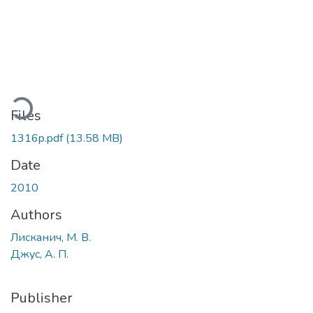
ading...
Files
1316p.pdf
(13.58 MB)
Date
2010
Authors
Лисканич, М. В.
Джус, А. П.
Publisher