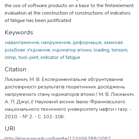
the use of software products on a base to the finiteelement
evaluation at the construction of constructions of indicators
of fatigue has been justificated
Keywords
навантаження
,
напруження
,
деформація
,
замкове
різьбове з'єднання
,
індикатор втоми
,
loading
,
tension
,
crimp
,
tool-joint
,
indicator of fatigue
Citation
Лисканич, М. В. Експериментальне обгрунтування
достовірності результатів теоретичних досліджень
напруженого стану індикаторів втоми / М. В. Лисканич,
А. П. Джус // Науковий вісник Івано-Франківського
національного технічного університету нафти і газу. -
2010. - № 2. - С. 101-106.
URI
http://elar.nung.edu.ua/handle/123456789/2087