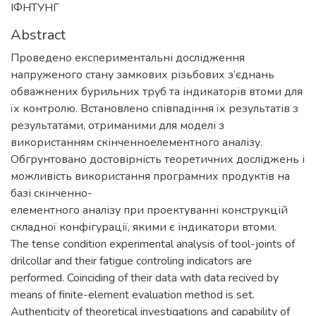
ІФНТУНГ
Abstract
Проведено експериментальні дослідження
напруженого стану замкових різьбових з’єднань
обважнених бурильних труб та індикаторів втоми для
їх контролю. Встановлено співпадіння їх результатів з
результатами, отриманими для моделі з
використанням скінченноелементного аналізу.
Обгрунтовано достовірність теоретичних досліджень і
можливість використання програмних продуктів на
базі скінченно-
елементного аналізу при проектуванні конструкцій
складної конфігурації, якими є індикатори втоми.
The tense condition experimental analysis of tool-joints of
drilcollar and their fatigue controling indicators are
performed. Coinciding of their data with data recived by
means of finite-element evaluation method is set.
Authenticity of theoretical investigations and capability of