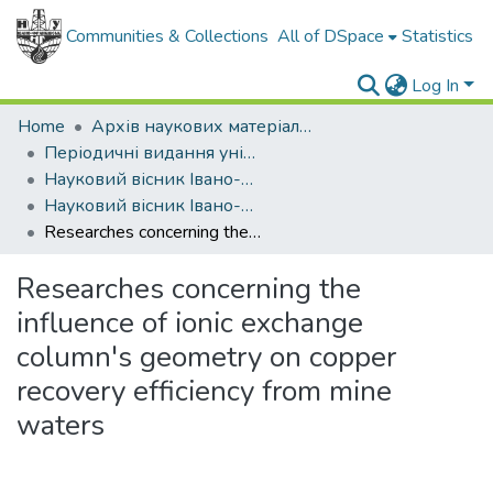
Communities & Collections
All of DSpace
Statistics
Log In
Home
Архів наукових матеріалів
Періодичні видання університету
Науковий вісник Івано-Франківського національного технічного університету нафти і газу
Науковий вісник Івано-Франківського національного технічного університету нафти і газу - 2003 - №2
Researches concerning the influence of ionic exchange column's geometry on copper recovery efficiency from mine waters
Researches concerning the
influence of ionic exchange
column's geometry on copper
recovery efficiency from mine
waters