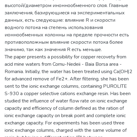
высотой/диаметром иноннообменного слоя. Главные
заключения, базирующиеся на экспериментальных
данных, есть следующие: влияние R и скорости
водного потока на степень использования
ионнообменных колонны на пределе прочности есть
противоположным влияние скорости потока более
значимо, так как значения R есть меньше.
The paper presents a possibility for copper recovety from
acid mine waters from Cornu-Nedeii - Baia Borsa area -
Romania. Initially, the water has been treated using Ca(OH)2
for advanced remove of Fe2+. After filtering, she has been
sent to the ionic exchange columns, containing PUROLITE
S-930 a copper selective cations exchange resin. Has been
studied the influence of water flow rate on ionic exchange
capacity and efficiency of column defined as the ration of
ionic exchange capacity on break point and complete ionic
exchange capacity. For experiments has been used three
ionic exchange columns, charged with the same volume of