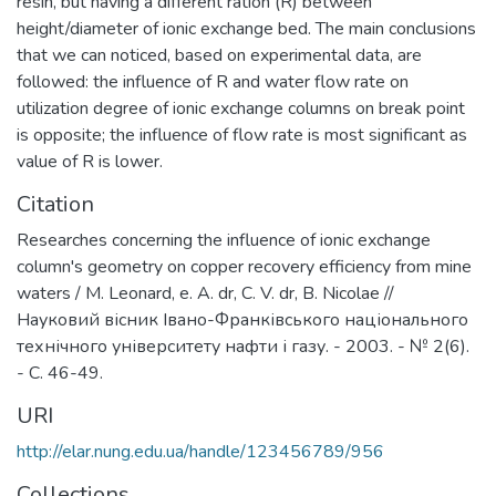
resin, but having a different ration (R) between
height/diameter of ionic exchange bed. The main conclusions
that we can noticed, based on experimental data, are
followed: the influence of R and water flow rate on
utilization degree of ionic exchange columns on break point
is opposite; the influence of flow rate is most significant as
value of R is lower.
Citation
Researches concerning the influence of ionic exchange
column's geometry on copper recovery efficiency from mine
waters / M. Leonard, e. A. dr, C. V. dr, B. Nicolae //
Науковий вісник Івано-Франківського національного
технічного університету нафти і газу. - 2003. - № 2(6).
- С. 46-49.
URI
http://elar.nung.edu.ua/handle/123456789/956
Collections