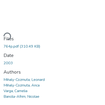
ading...
Files
764p.pdf
(310.49 KB)
Date
2003
Authors
Mihaly-Cozmuta, Leonard
Mihaly-Cozmuta, Anca
Varga, Camelia
Bancila-Afrim, Nicolae