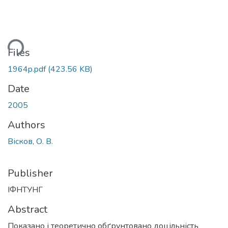
ding...
Files
1964p.pdf
(423.56 KB)
Date
2005
Authors
Вісков, О. В.
Publisher
ІФНТУНГ
Abstract
Показано і теоретично обґрунтовано доцільність