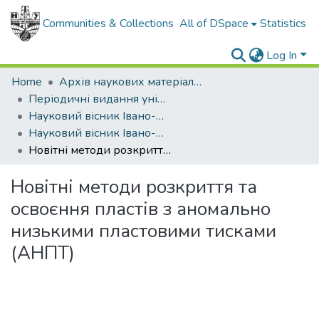
Communities & Collections
All of DSpace
Statistics
Log In
Home
Архів наукових матеріалів
Періодичні видання університету
Науковий вісник Івано-Франківського національного технічного університету нафти і газу
Науковий вісник Івано-Франківського національного технічного університету нафти і газу - 2007 - №2
Новітні методи розкриття та освоєння пластів з аномально низькими пластовими тисками (АНПТ)
Новітні методи розкриття та
освоєння пластів з аномально
низькими пластовими тисками
(АНПТ)