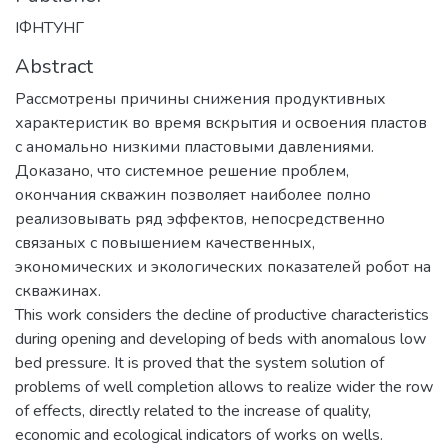
ІФНТУНГ
Abstract
Рассмотрены причины снижения продуктивных
характеристик во время вскрытия и освоения пластов
с аномально низкими пластовыми давлениями.
Доказано, что системное решение проблем,
окончания скважин позволяет наиболее полно
реализовывать ряд эффектов, непосредственно
связаных с повышением качественных,
экономических и экологических показателей робот на
скважинах.
This work considers the decline of productive characteristics
during opening and developing of beds with anomalous low
bed pressure. It is proved that the system solution of
problems of well completion allows to realize wider the row
of effects, directly related to the increase of quality,
economic and ecological indicators of works on wells.