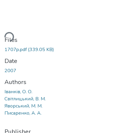
ding...
Files
1707p.pdf
(339.05 KB)
Date
2007
Authors
Іванків, О. О.
Світлицький, В. М.
Яворський, М. М.
Писаренко, А. А.
Publisher