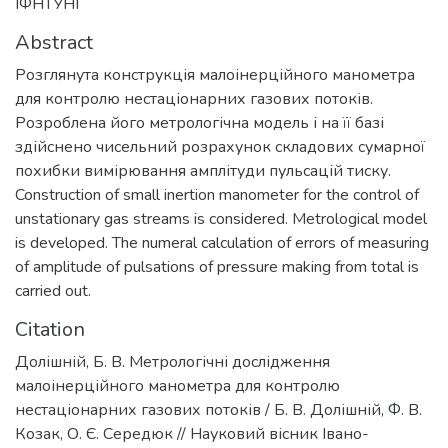
ІФНТУНГ
Abstract
Розглянута конструкція малоінерційного манометра
для контролю нестаціонарних газових потоків.
Розроблена його метрологічна модель і на її базі
здійснено чисельний розрахунок складових сумарної
похибки вимірювання амплітуди пульсацій тиску.
Construction of small inertion manometer for the control of
unstationary gas streams is considered. Metrological model
is developed. The numeral calculation of errors of measuring
of amplitude of pulsations of pressure making from total is
carried out.
Citation
Долішній, Б. В. Метрологічні дослідження
малоінерційного манометра для контролю
нестаціонарних газових потоків / Б. В. Долішній, Ф. В.
Козак, О. Є. Середюк // Науковий вісник Івано-