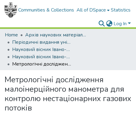
Communities & Collections
All of DSpace
Statistics
Log In
Home
Архів наукових матеріалів
Періодичні видання університету
Науковий вісник Івано-Франківського національного технічного університету нафти і газу
Науковий вісник Івано-Франківського національного технічного університету нафти і газу - 2005 - №1
Метрологічні дослідження малоінерційного манометра для контролю нестаціонарних газових потоків
Метрологічні дослідження
малоінерційного манометра для
контролю нестаціонарних газових
потоків