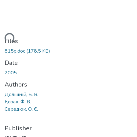
ding...
Files
815p.doc
(178.5 KB)
Date
2005
Authors
Долішній, Б. В.
Козак, Ф. В.
Середюк, О. Є.
Publisher