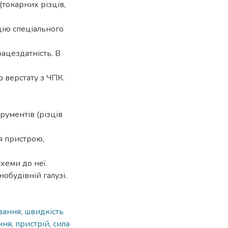
(токарних різців,
цію спеціального
ацездатність. В
 верстату з ЧПК.
трументів (різців
я пристрою,
хеми до неї.
обудівній галузі.
зання
,
швидкість
ння
,
пристрій
,
сила