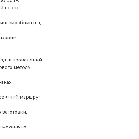
00 001».
ий процес
ипі виробництва,
базовим
озділі проведений
зового методу
овках
оектний маршрут
 заготовки,
ї механічної