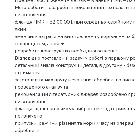
Предмет дослідження - деталь «Фланець ПМК – 52 
Мета роботи – розробити покращений технологічн
виготовлення
фланця ПМК – 52 00 001 при середньо-серійному т
який
зменшить затрати на виготовлення у порівнянні із 
техпроцесом, а також
розробити конструкцію необхідної оснастки.
Відповідно поставленій задачі у роботі в першому р
детальний аналіз конструкції деталі, в другому - ба
отримання
заготовки та маршруту механічної обробки, по висн
проведеного аналізу та
рекомендацій літературних джерел розроблено пр
виготовлення
фланця, відповідно якому вибрано метод отримання
призначено
припуски, режими різання та норми часу на операці
обробки. В