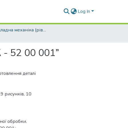
Log In
Прикладна механіка (рівень бакалавр)
- 52 00 001”
отовлення деталі
9 рисунків, 10
ної обробки.