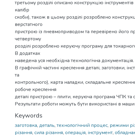
третьому розділі описано конструкцію інструментів 
калібр
скоби), також в цьому розділі розроблено конструк
верстатного
пристрою із пневмоприводом та перевірено його пр
четвертому
розділі розроблено керуючу програму для токарного
В додатках
наведена уся необхідна технологічна документація.
В графічній частині креслення деталі, заготовки, інс
та
контрольного), карта наладки, складальне кресленн
робоче креслення
деталі пристрою – плити, керуюча програма ЧПК та с
Результати роботи можуть бути використані в машин
Keywords
заготовка
,
деталь
,
технологічний процес
,
режими рі
різання
,
сила різання
,
операція
,
інструмент
,
обладна