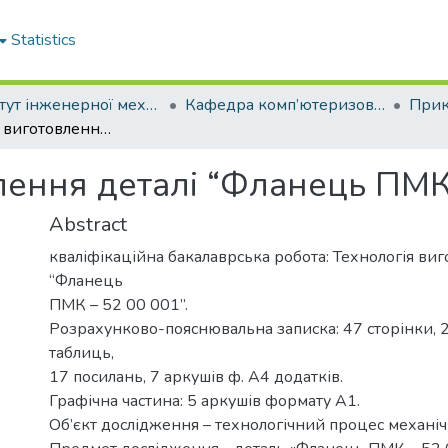
Statistics
Інститут інженерної механіки і робототехніки
Кафедра комп’ютеризованого машинобудування
Технологія виготовлення деталі “Фланець ПМК - 52 00 001”
лення деталі “Фланець ПМК 
Abstract
кваліфікаційна бакалаврська робота: Технологія виг
“Фланець
ПМК – 52 00 001”.
Розрахунково-пояснювальна записка: 47 сторінки, 2
таблиць,
17 посилань, 7 аркушів ф. А4 додатків.
Графічна частина: 5 аркушів формату А1.
Об’єкт дослідження – технологічний процес механіч