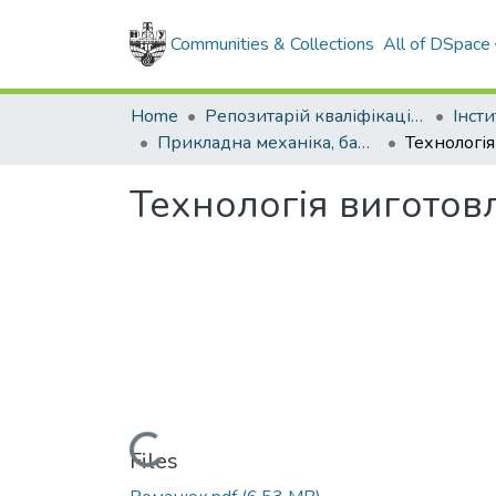
Communities & Collections
All of DSpace
Home
Репозитарій кваліфікаційних робіт здобувачів вищої освіти
Прикладна механіка, бакалавр, 2021
Технологія виготов
Loading...
Files