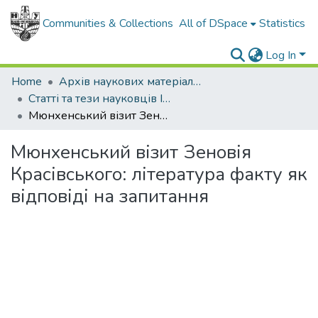
Communities & Collections
All of DSpace
Statistics
Log In
Home
Архів наукових матеріалів
Статті та тези науковців ІФНТУНГ
Мюнхенський візит Зеновія Красівського: література факту як відповіді на запитання
Мюнхенський візит Зеновія
Красівського: література факту як
відповіді на запитання