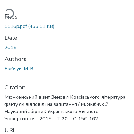
ding...
Files
5516p.pdf
(466.51 KB)
Date
2015
Authors
Якібчук, М. В.
Citation
Мюнхенський візит Зеновія Красівського: література
факту як відповіді на запитання / М. Якібчук //
Науковий збірник Українського Вільного
Університету. - 2015. - Т. 20. - С. 156-162.
URI