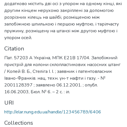
додатково містить дві осі з упором на одному кінці, які
другим кінцем нерухомо закріплені за допомогою
розрізних кілець на шайбі, розміщеною між
запобіжною шпилькою і першою муфтою, і тарілчасту
пружину, розміщену на штанзі між другою муфтою і
упором осей.
Citation
Пат. 57203 А Україна, МПК Е21В 17/04. Запобіжний
пристрій для колони склопластикових насосних штанг
/ Копей В. Б., Стеліга І. І. ; заявник і патентовласник
Івано-Франків. нац. техн. ун-т нафти і газу. - №
2001128397 ; заявлено 06.12.2001. ; опубл.
16.06.2003, Бюл. № 6. – 2 с. : іл.
URI
http://elar.nung.edu.ua/handle/123456789/6406
Collections