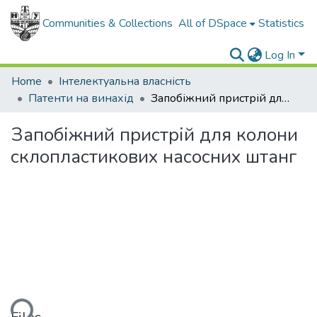
Communities & Collections
All of DSpace
Statistics
Log In
Home
Інтелектуальна власність
Патенти на винахід
Запобіжний пристрій для колони склопластикових насосних штанг
Запобіжний пристрій для колони
склопластикових насосних штанг
ding...