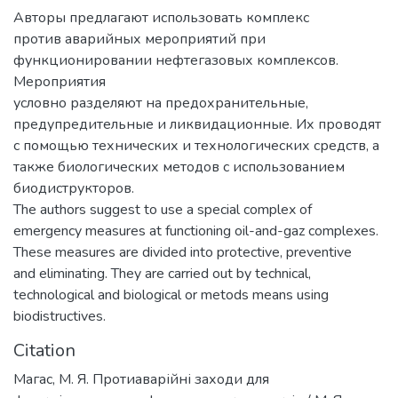
Авторы предлагают использовать комплекс
против аварийных мероприятий при
функционировании нефтегазовых комплексов.
Мероприятия
условно разделяют на предохранительные,
предупредительные и ликвидационные. Их проводят
с помощью технических и технологических средств, а
также биологических методов с использованием
биодиструкторов.
The authors suggest to use a special complex of
emergency measures at functioning oil-and-gaz complexes.
These measures are divided into protective, preventive
and eliminating. They are carried out by technical,
technological and biological or metods means using
biodistructives.
Citation
Магас, М. Я. Протиаварійні заходи для