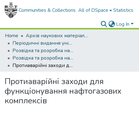
Communities & Collections
All of DSpace
Statistics
Log In
Home
Архів наукових матеріалів
Періодичні видання університету
Розвідка та розробка нафтових і газових родовищ
Розвідка та розробка нафтових і газових родовищ - 2004 - №1
Протиаварійні заходи для функціонування нафтогазових комплексів
Протиаварійні заходи для
функціонування нафтогазових
комплексів