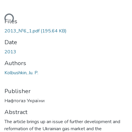
ding...
Files
2013_№6_1.pdf
(195.64 KB)
Date
2013
Authors
Kolbushkin, Ju. P.
Publisher
Нафтогаз України
Abstract
The article brings up an issue of further development and
reformation of the Ukrainian gas market and the