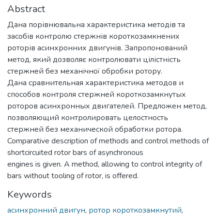
Abstract
Дана порівнювальна характеристика методів та
засобів контролю стержнів короткозамкнених
роторів асинхронних двигунів. Запропонований
метод, який дозволяє контролювати цілістність
стержней без механічної обробки ротору.
Дана сравнительная характеристика методов и
способов контроля стержней короткозамкнутых
роторов асинхронных двигателей. Предложен метод,
позволяющий контролировать целостность
стержней без механической обработки ротора.
Comparative description of methods and control methods of
shortcircuited rotor bars of asynchronous
engines is given. A method, allowing to control integrity of
bars without tooling of rotor, is offered.
Keywords
асинхронний двигун
,
ротор короткозамкнутий
,