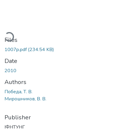
Loading...
Files
1007p.pdf
(234.54 KB)
Date
2010
Authors
Победа, Т. В.
Мирошников, В. В.
Publisher
ІФНТУНГ