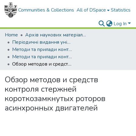
Communities & Collections
All of DSpace
Statistics
Log In
Home
Архів наукових матеріалів
Періодичні видання університету
Методи та прилади контролю якості
Методи та прилади контролю якості - 2010 - №24
Обзор методов и средств контроля стержней короткозамкнутых роторов асинхронных двигателей
Обзор методов и средств
контроля стержней
короткозамкнутых роторов
асинхронных двигателей