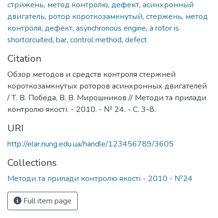
стрижень
,
метод контролю
,
дефект
,
асинхронный
двигатель
,
ротор короткозамкнутый
,
стержень
,
метод
контроля
,
дефект
,
asynchronous engine
,
a rotor is
shortcircuited
,
bar
,
control method
,
defect
Citation
Обзор методов и средств контроля стержней
короткозамкнутых роторов асинхронных двигателей
/ Т. В. Победа, В. В. Мирошников // Методи та прилади
контролю якості. - 2010. - № 24. - С. 3-8.
URI
http://elar.nung.edu.ua/handle/123456789/3605
Collections
Методи та прилади контролю якості - 2010 - №24
Full item page