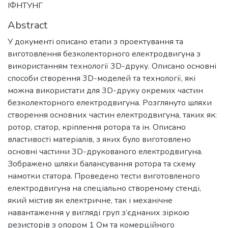
ІФНТУНГ
Abstract
У документі описано етапи з проектування та
виготовлення безколекторного електродвигуна з
використанням технології 3D-друку. Описано основні
способи створення 3D-моделей та технології, які
можна використати для 3D-друку окремих частин
безколекторного електродвигуна. Розглянуто шляхи
створення основних частин електродвигуна, таких як:
ротор, статор, кріплення ротора та ін. Описано
властивості матеріалів, з яких було виготовлено
основні частини 3D-друкованого електродвигуна.
Зображено шляхи балансування ротора та схему
намотки статора. Проведено тести виготовленого
електродвигуна на спеціально створеному стенді,
який містив як електричне, так і механічне
навантаження у вигляді груп з’єднаних зіркою
резисторів з опором 1 Ом та комерційного