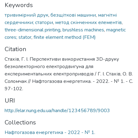
Keywords
тривимірний друк
,
безщіткові машини
,
магнітні
сердечники; статори
,
метод скінченних елементів
,
three-dimensional printing
,
brushless machines
,
magnetic
cores; stator
,
finite element method (FEM)
Citation
Стахів, Г. І. Перспективи використання 3D-друку
безколекторного електродвигуна для
експериментальних електроприводів / Г. І. Стахів, О. В.
Соломчак // Нафтогазова енергетика. - 2022. - № 1. - С.
97-102.
URI
http://elar.nung.edu.ua/handle/123456789/9003
Collections
Нафтогазова енергетика - 2022 - № 1.