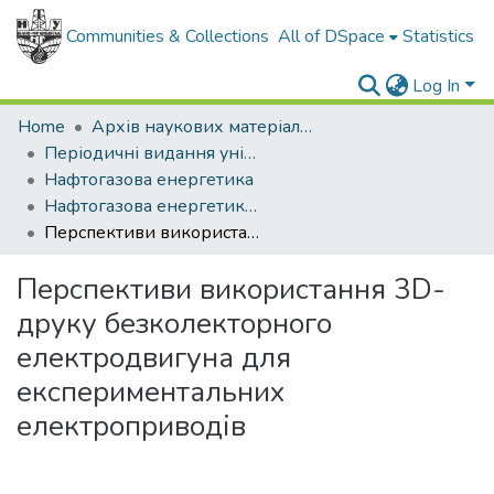
Communities & Collections
All of DSpace
Statistics
Log In
Home
Архів наукових матеріалів
Періодичні видання університету
Нафтогазова енергетика
Нафтогазова енергетика - 2022 - № 1.
Перспективи використання 3D-друку безколекторного електродвигуна для експериментальних електроприводів
Перспективи використання 3D-
друку безколекторного
електродвигуна для
експериментальних
електроприводів