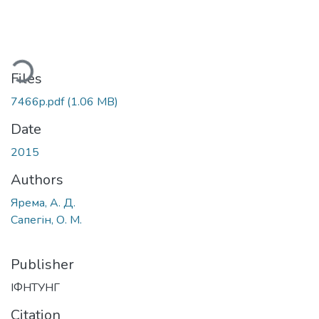
ding...
Files
7466p.pdf
(1.06 MB)
Date
2015
Authors
Ярема, А. Д.
Сапегін, О. М.
Publisher
ІФНТУНГ
Citation