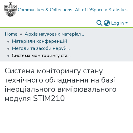
Communities & Collections
All of DSpace
Statistics
Log In
Home
Архів наукових матеріалів
Матеріали конференцій
Методи та засоби неруйнівного контролю промислового обладнання 2015
Система моніторингу стану технічного обладнання на базі інерціального вимірювального модуля STIM210
Система моніторингу стану
технічного обладнання на базі
інерціального вимірювального
модуля STIM210