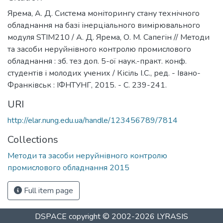
Ярема, А. Д. Система моніторингу стану технічного
обладнання на базі інерціального вимірювального
модуля STIM210 / А. Д. Ярема, О. М. Сапегін // Методи
та засоби неруйнівного контролю промислового
обладнання : зб. тез доп. 5-ої наук.-практ. конф.
студентів і молодих учених / Кісіль І.С., ред. - Івано-
Франківськ : ІФНТУНГ, 2015. - С. 239-241.
URI
http://elar.nung.edu.ua/handle/123456789/7814
Collections
Методи та засоби неруйнівного контролю
промислового обладнання 2015
Full item page
DSPACE
copyright © 2002-2026
LYRASIS