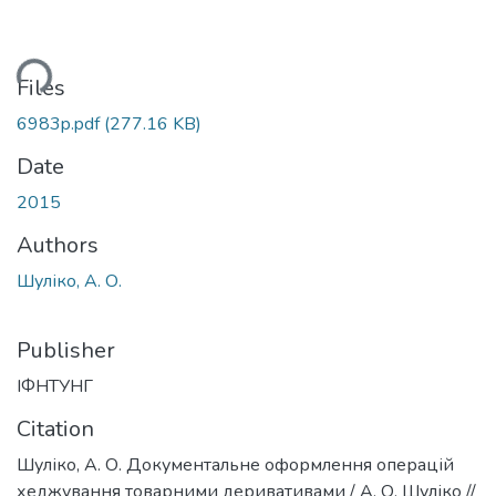
ding...
Files
6983p.pdf
(277.16 KB)
Date
2015
Authors
Шуліко, А. О.
Publisher
ІФНТУНГ
Citation
Шуліко, А. О. Документальне оформлення операцій
хеджування товарними деривативами / А. О. Шуліко //