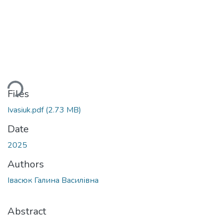
ding...
Files
Ivasiuk.pdf
(2.73 MB)
Date
2025
Authors
Івасюк Галина Василівна
Abstract