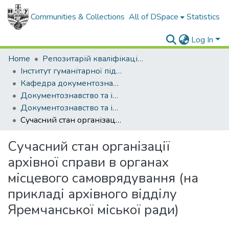
Communities & Collections
All of DSpace
Statistics
Log In
Home
Репозитарій кваліфікаційних робіт здобувачів вищої освіти
Інститут гуманітарної підготовки та державного управління
Кафедра документознавства та інформаційної діяльності
Документознавство та інформаційна діяльність (рівень бакалавр)
Документознавство та інформаційна діяльність (рівень бакалавр) Документознавство та інформаційна діяльність, бакалавр.2025
Сучасний стан організації архівної справи в органах місцевого самоврядування (на прикладі архівного відділу Яремчанської міської ради)
Сучасний стан організації
архівної справи в органах
місцевого самоврядування (на
прикладі архівного відділу
Яремчанської міської ради)