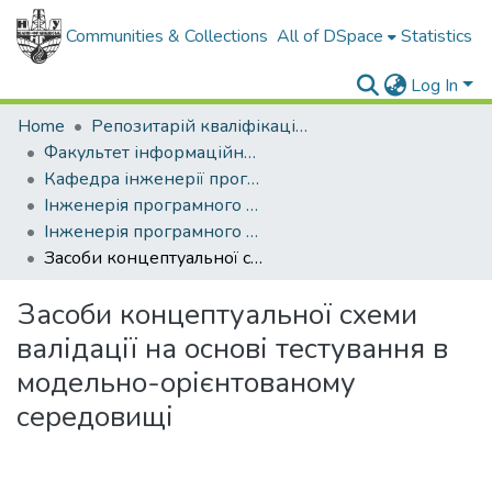
Communities & Collections
All of DSpace
Statistics
Log In
Home
Репозитарій кваліфікаційних робіт здобувачів вищої освіти
Факультет інформаційних технологій
Кафедра інженерії програмного забезпечення
Інженерія програмного забезпечення (рівень магістр)
Інженерія програмного забезпечення, магістр, 2024
Засоби концептуальної схеми валідації на основі тестування в модельно-орієнтованому середовищі
Засоби концептуальної схеми
валідації на основі тестування в
модельно-орієнтованому
середовищі