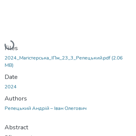
Loading...
Files
2024_Магiстерська_IПм_23_3_Репецький.pdf
(2.06
MB)
Date
2024
Authors
Репецький Андрій – Іван Олегович
Abstract