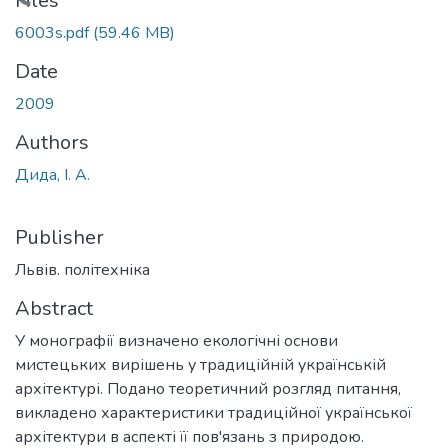
Loading...
Files
6003s.pdf
(59.46 MB)
Date
2009
Authors
Дида, І. А.
Publisher
Львів. політехніка
Abstract
У монографії визначено екологічні основи
мистецьких вирішень у традиційній українській
архітектурі. Подано теоретичний розгляд питання,
викладено характеристики традиційної української
архітектури в аспекті її пов'язань з природою.