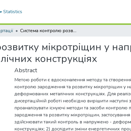
Statistics
ртації
Система контролю розвитку мікротріщин у напружено-деформованих металічних конструкціях
озвитку мікротріщин у на
лічних конструкціях
Abstract
Метою роботи є вдосконалення методу та створенн
контролю зародження та розвитку мікротріщин у 
деформованих металічних конструкціях. Для реаліза
дисертаційній роботі необхідно вирішити наступні за
проаналізувати існуючі методи та засоби контролю 
зародження та розвитку мікротріщин, застосування
здійснювати такий контроль в напружено - дефор
конструкціях; 2) дослідити зміни енергетичних про