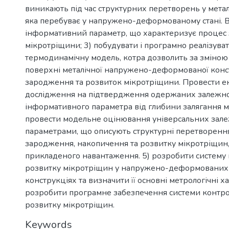
виникають під час структурних перетворень у метал
яка перебуває у напружено-деформованому стані. 
інформативний параметр, що характеризує процес
мікротріщини; 3) побудувати і програмно реалізува
термодинамічну модель, котра дозволить за зміною
поверхні металічної напружено-деформованої конс
зародження та розвиток мікротріщини. Провести е
дослідження на підтвердження одержаних залежн
інформативного параметра від глибини залягання м
провести модельне оцінювання універсальних зал
параметрами, що описують структурні перетворення
зародження, накопичення та розвитку мікротріщин, 
прикладеного навантаження. 5) розробити систему
розвитку мікротріщин у напружено-деформованих
конструкціях та визначити її основні метрологічні х
розробити програмне забезпечення системи контро
розвитку мікротріщин.
Keywords