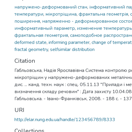
напружено-деформований стан
,
інформативний па
температури
,
мікротріщина
,
фрактальна геометрія
,
поширення
,
напряженно - деформированное состо
информативный параметр
,
изменение температур
фрактальная геометрия
,
самоподобное распростра
deformed state
,
informing parameter
,
change of temperat
fractal geometry
,
selfsimilar distribution
Citation
Габльовська, Надія Ярославівна Система контролю р
мікротріщин у напружено-деформованих металічних
дис. ... канд. техн. наук : спец. 05.11.13 "Прилади і 
визначення складу речовин" : Дата захисту 10.04.08 /
Габльовська. - Івано-Франківськ, 2008. - 188 с. - 13
URI
http://elar.nung.edu.ua/handle/123456789/8333
Collections