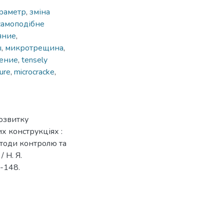
раметр
,
зміна
самоподібне
яние
,
ы
,
микротрещина
,
нение
,
tensely
ure
,
microcracke
,
озвитку
 конструкціях :
методи контролю та
 Н. Я.
7-148.