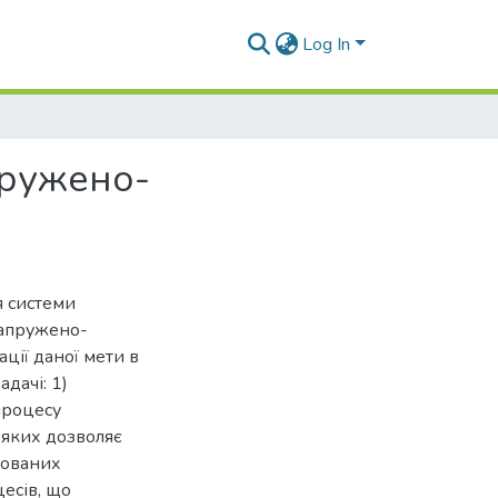
Log In
пружено-
я системи
напружено-
ції даної мети в
дачі: 1)
процесу
 яких дозволяє
мованих
цесів, що