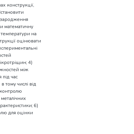
ах конструкції,
Встановити
 зародження
ти математичну
 температури на
трукції оцінювати
кспериментальні
остей
ікротріщин; 4)
ежностей між
 під час
в тому числі від
 контролю
 металічних
арактеристики; 6)
лю для оцінки