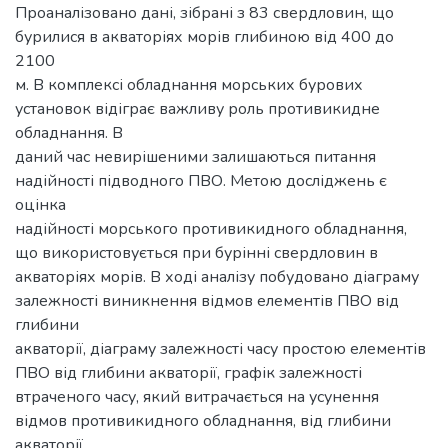
Проаналізовано дані, зібрані з 83 свердловин, що
бурилися в акваторіях морів глибиною від 400 до
2100
м. В комплексі обладнання морських бурових
установок відіграє важливу роль противикидне
обладнання. В
даний час невирішеними залишаються питання
надійності підводного ПВО. Метою досліджень є
оцінка
надійності морського противикидного обладнання,
що використовується при бурінні свердловин в
акваторіях морів. В ході аналізу побудовано діаграму
залежності виникнення відмов елементів ПВО від
глибини
акваторії, діаграму залежності часу простою елементів
ПВО від глибини акваторії, графік залежності
втраченого часу, який витрачається на усунення
відмов противикидного обладнання, від глибини
акваторії,