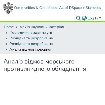
Communities & Collections
All of DSpace
Statistics
Log In
Home
Архів наукових матеріалів
Періодичні видання університету
Розвідка та розробка нафтових і газових родовищ
Розвідка та розробка нафтових і газових родовищ - 2013 - №2
Аналіз відмов морського противикидного обладнання
Аналіз відмов морського
противикидного обладнання