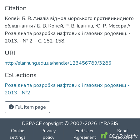
Citation
Копей, Б. В. Аналіз відмов морського противикидного
обладнання / Б. В. Копей, Р. В. Іванків, Ю. Р. Мосора //
Розвідка та розробка нафтових і газових родовищ. -
2013. - № 2. - С. 152-158.
URI
http://elar.nung.edu.ua/handle/123456789/3286
Collections
Розвідка та розробка нафтових і газових родовищ -
2013 - №2
Full item page
DSPACE
copyright © 2002-2026
LYRASIS
Cookie
Privacy
End User
Send
COAR Notify
settings
policy
Agreement
Feedback