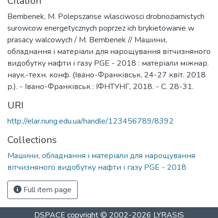
Citation
Bembenek, M. Polepszanse wlasciwosci drobnoziarnistych
surowcow energetycznych poprzez ich brykietowanie w
prasacy walcowych / M. Bembenek // Машини,
обладнання і матеріали для нарощування вітчизняного
видобутку нафти і газу PGE - 2018 : матеріали міжнар.
наук.-техн. конф. (Івано-Франківськ, 24-27 квіт. 2018
р.). - Івано-Франківськ : ІФНТУНГ, 2018. - С. 28-31.
URI
http://elar.nung.edu.ua/handle/123456789/8392
Collections
Машини, обладнання і матеріали для нарощування
вітчизняного видобутку нафти і газу PGE - 2018
Full item page
DSPACE
copyright © 2002-2026
LYRASIS