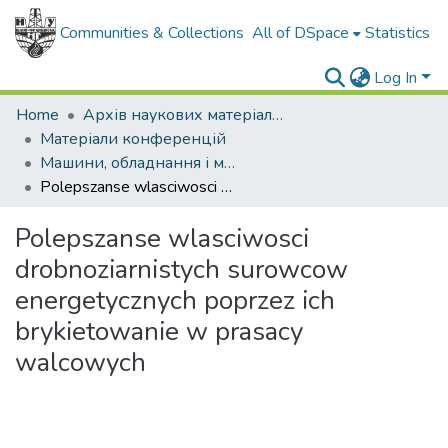
Communities & Collections
All of DSpace
Statistics
Log In
Home
Архів наукових матеріалів
Матеріали конференцій
Машини, обладнання і матеріали для нарощування вітчизняного видобутку нафти і газу PGE - 2018
Polepszanse wlasciwosci drobnoziarnistych surowcow energetycznych poprzez ich brykietowanie w prasacy walcowych
Polepszanse wlasciwosci
drobnoziarnistych surowcow
energetycznych poprzez ich
brykietowanie w prasacy
walcowych