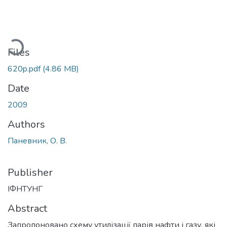
Loading...
Files
620p.pdf
(4.86 MB)
Date
2009
Authors
Паневник, О. В.
Publisher
ІФНТУНГ
Abstract
Запропоновано схему утилізації парів нафти і газу, які