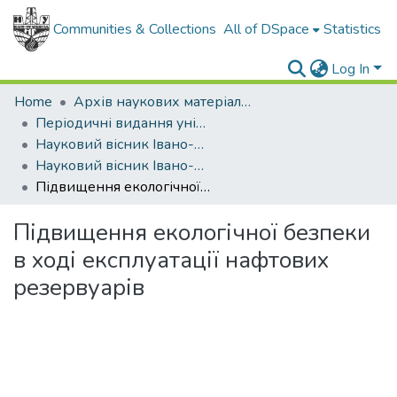
Communities & Collections
All of DSpace
Statistics
Log In
Home
Архів наукових матеріалів
Періодичні видання університету
Науковий вісник Івано-Франківського національного технічного університету нафти і газу
Науковий вісник Івано-Франківського національного технічного університету нафти і газу - 2009 - №1
Підвищення екологічної безпеки в ході експлуатації нафтових резервуарів
Підвищення екологічної безпеки
в ході експлуатації нафтових
резервуарів