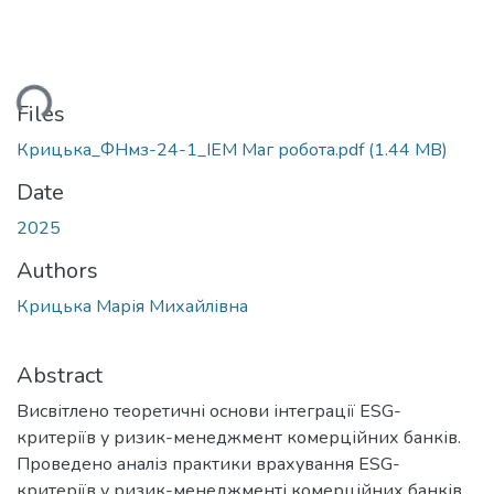
ading...
Files
Крицька_ФНмз-24-1_ІЕМ Маг робота.pdf
(1.44 MB)
Date
2025
Authors
Крицька Марія Михайлівна
Abstract
Висвітлено теоретичні основи інтеграції ESG-
критеріїв у ризик-менеджмент комерційних банків.
Проведено аналіз практики врахування ESG-
критеріїв у ризик-менеджменті комерційних банків.