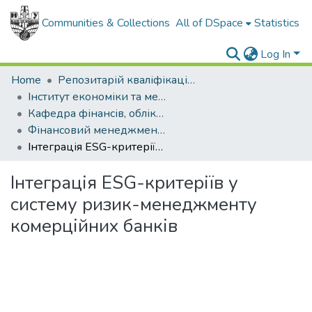
Communities & Collections
All of DSpace
Statistics
Log In
Home
Репозитарій кваліфікаційних робіт здобувачів вищої освіти
Інститут економіки та менеджменту
Кафедра фінансів, обліку та оподаткування
Фінансовий менеджмент у сфері бізнесу, магістр, 2025
Інтеграція ESG-критеріїв у систему ризик-менеджменту комерційних банків
Інтеграція ESG-критеріїв у
систему ризик-менеджменту
комерційних банків