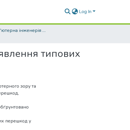
Log In
Комп'ютерна інженерія (рівень бакалавр)
явлення типових
ютерного зору та
ерешкод,
 обґрунтовано
их перешкод у