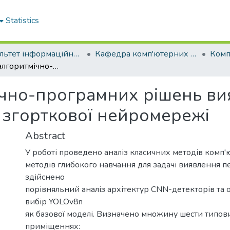
Statistics
Факультет інформаційних технологій
Кафедра комп'ютерних систем і мереж
Розробка алгоритмічно-програмних рішень виявлення типових перешкод на основі згорткової нейромережі
ічно-програмних рішень ви
 згорткової нейромережі
Abstract
У роботі проведено аналіз класичних методів комп'
методів глибокого навчання для задачі виявлення п
здійснено
порівняльний аналіз архітектур CNN-детекторів та
вибір YOLOv8n
як базової моделі. Визначено множину шести типов
приміщеннях: