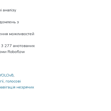
 аналізу
ідомлень з
рення можливостей
 з 3 277 анотованих
орми Roboflow
YOLOv8
,
ії
,
голосові
навігація незрячих