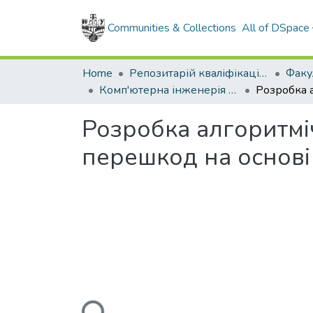
Communities & Collections
All of DSpace
Home
Репозитарій кваліфікаційних робіт здобувачів вищої освіти
Комп'ютерна інженерія (рівень бакалавр) 2026
Розробка алгоритм
перешкод на основі
Loading...