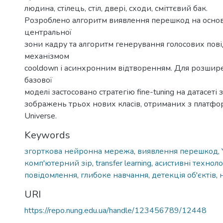
людина, стілець, стіл, двері, сходи, сміттєвий бак.
Розроблено алгоритм виявлення перешкод на основі
центральної
зони кадру та алгоритм генерування голосових пов
механізмом
cooldown і асинхронним відтворенням. Для розши
базової
моделі застосовано стратегію fine-tuning на датасеті
зображень трьох нових класів, отриманих з платф
Universe.
Keywords
згорткова нейронна мережа
,
виявлення перешкод
,
комп'ютерний зір
,
transfer learning
,
асистивні технолог
повідомлення
,
глибоке навчання
,
детекція об'єктів
,
URI
https://repo.nung.edu.ua/handle/123456789/12448