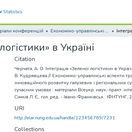
Statistics
ріали конференцій
Економіко-управлінські аспекти трансформації та інноваційного розвитку галузевих і регіональних суспільних систем в сучасних умовах 2019
логістики» в Україні
Citation
Черчата, А. О. Інтеграція «Зеленої логістики» в Україні
В. Кудрявцева // Економіко-управлінські аспекти тр
інноваційного розвитку галузевих і регіональних су
сучасних умовах : матеріали Всеукр. наук.-практ. інт
Сімків Л. Є., гол. ред. - Івано-Франківськ : ІФНТУНГ, 
URI
http://elar.nung.edu.ua/handle/123456789/7231
Collections