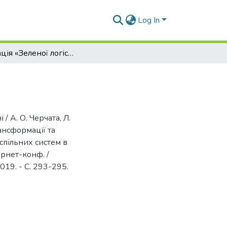
Log In
Інтеграція «Зеленої логістики» в Україні
 / А. О. Черчата, Л.
ансформації та
спільних систем в
ернет-конф. /
2019. - С. 293-295.