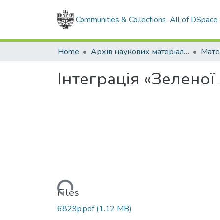
Communities & Collections
All of DSpace
Home
Архів наукових матеріалів
Мате
Інтеграція «Зеленої 
Loading...
Files
6829p.pdf
(1.12 MB)