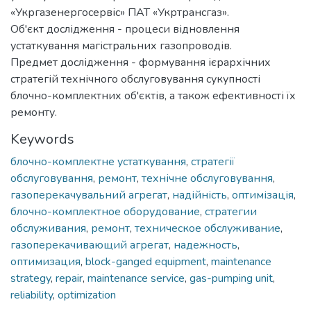
«Укргазенергосервіс» ПАТ «Укртрансгаз».
Об'єкт дослідження - процеси відновлення
устаткування магістральних газопроводів.
Предмет дослідження - формування ієрархічних
стратегій технічного обслуговування сукупності
блочно-комплектних об'єктів, а також ефективності їх
ремонту.
Keywords
блочно-комплектне устаткування
,
стратегії
обслуговування
,
ремонт
,
технічне обслуговування
,
газоперекачувальний агрегат
,
надійність
,
оптимізація
,
блочно-комплектное оборудование
,
стратегии
обслуживания
,
ремонт
,
техническое обслуживание
,
газоперекачивающий агрегат
,
надежность
,
оптимизация
,
block-ganged equipment
,
maintenance
strategy
,
repair
,
maintenance service
,
gas-pumping unit
,
reliability
,
optimization