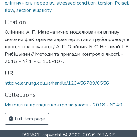
еліптичність перерізу
,
stressed condition
,
torsion
,
Poiseil
flow
,
section ellipticity
Citation
Олійник, А. П. Математичне моделювання впливу
силових факторів на характеристики трубопроводу в
процесі експлуатації / А. П. Олійник, Б. С. Незамай, І. В.
Рибіцький // Методи та прилади контролю якості. -
2018. - № 1. - С. 105-107.
URI
http://elar.nung.edu.ua/handle/123456789/6556
Collections
Методи та прилади контролю якості - 2018 - № 40
Full item page
DSPACE
copyright © 2002-2026
LYRASIS