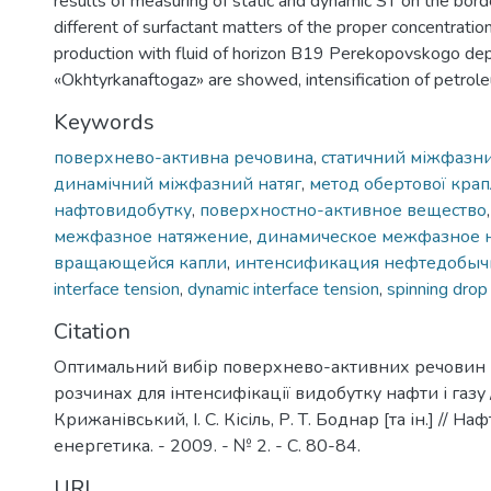
results of measuring of static and dynamic ST on the borde
different of surfactant matters of the proper concentratio
production with fluid of horizon В19 Perekopovskogo dep
«Okhtyrkanaftogaz» are showed, intensification of petrol
Keywords
поверхнево-активна речовина
,
статичний міжфазни
динамічний міжфазний натяг
,
метод обертової крап
нафтовидобутку
,
поверхностно-активное вещество
межфазное натяжение
,
динамическое межфазное 
вращающейся капли
,
интенсификация нефтедобыч
interface tension
,
dynamic interface tension
,
spinning dro
Citation
Оптимальний вибір поверхнево-активних речовин і 
розчинах для інтенсифікації видобутку нафти і газу / 
Крижанівський, І. С. Кісіль, Р. Т. Боднар [та ін.] // На
енергетика. - 2009. - № 2. - С. 80-84.
URI