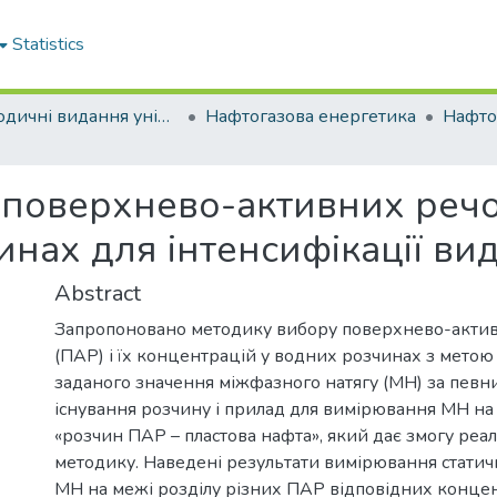
Statistics
Періодичні видання університету
Нафтогазова енергетика
поверхнево-активних речов
инах для інтенсифікації вид
Abstract
Запропоновано методику вибору поверхнево-акти
(ПАР) і їх концентрацій у водних розчинах з метою
заданого значення міжфазного натягу (МН) за певни
існування розчину і прилад для вимірювання МН на
«розчин ПАР – пластова нафта», який дає змогу реал
методику. Наведені результати вимірювання статич
МН на межі розділу різних ПАР відповідних конце