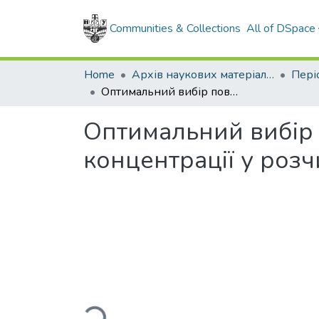
Communities & Collections
All of DSpace
Home
Архів наукових матеріалів
Оптимальний вибір поверхнево-активних речовин і їх концентрації у розчинах для інтенсифікації видобутку нафти і газу
Оптимальний вибір 
концентрації у розч
Loading...