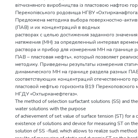
вітчизняного виробництва із пластовою нафтою го
Перекопівського родовища НГВУ «Охтирканафтогаз
Предложена методика выбора поверхностно-актив
(ПАВ) и их концентраций в водных
растворах с целью достижения заданного значени
натяжения (МН) за определенный интервал времен
раствора и прибор для измерения МН на границе р
ПАВ – пластовая нефть», который позволяет реализ
методику. Приведены результаты измерения статич
динамического МН на границе раздела разных ПА
соответствующих концентраций отечественного пр
пластовой нефтью горизонта В19 Перекоповского
НГДУ «Охтырканефтегаз».
The method of selection surfactant solutions (SS) and thei
water solutions with the purpose
of achievement of set value of surface tension (ST) for a c
existence of solutions and device for measuring ST on the
solution of SS -fluid, which allows to realize such method