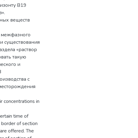
ризонту В19
».
ных веществ
я межфазного
и существования
аздела «раствор
овать такую
еского и
В
оизводства с
 месторождения
r concentrations in
ertain time of
 border of section
 are offered. The