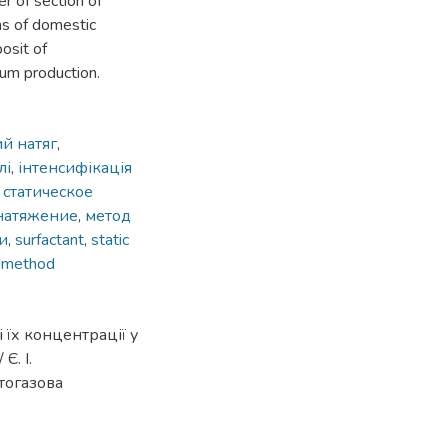
r of section of
ns of domestic
osit of
eum production.
й натяг
,
лі
,
інтенсифікація
,
статическое
натяжение
,
метод
и
,
surfactant
,
static
p method
їх концентрації у
Є. І.
фтогазова