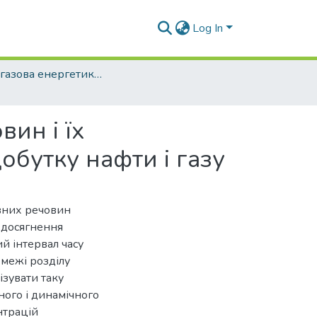
Log In
Нафтогазова енергетика - 2009 - № 2
ин і їх
обутку нафти і газу
вних речовин
 досягнення
й інтервал часу
 межі розділу
ізувати таку
ного і динамічного
нтрацій