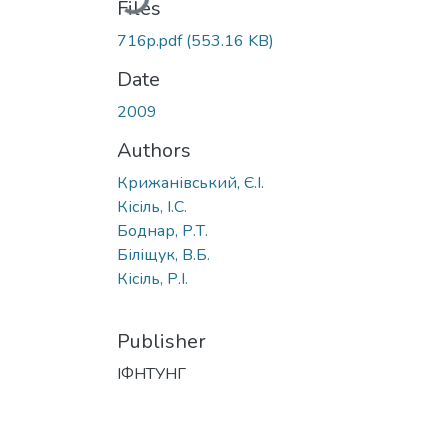
Files
716p.pdf
(553.16 KB)
Date
2009
Authors
Крижанівський, Є.І.
Кісіль, І.С.
Боднар, Р.Т.
Біліщук, В.Б.
Кісіль, Р.І.
Publisher
ІФНТУНГ