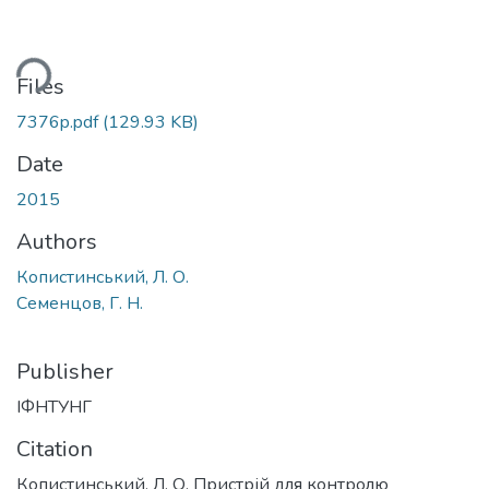
ding...
Files
7376p.pdf
(129.93 KB)
Date
2015
Authors
Копистинський, Л. О.
Семенцов, Г. Н.
Publisher
ІФНТУНГ
Citation
Копистинський, Л. О. Пристрій для контролю