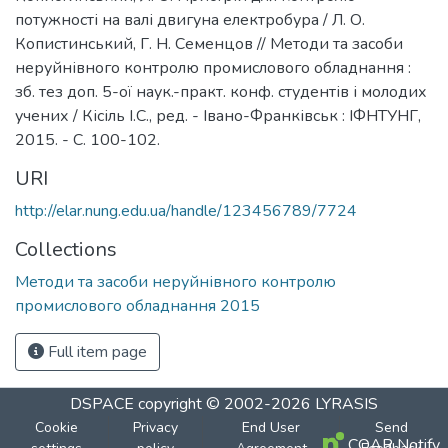
потужності на валі двигуна електробура / Л. О.
Копистинський, Г. Н. Семенцов // Методи та засоби
неруйнівного контролю промислового обладнання :
зб. тез доп. 5-ої наук.-практ. конф. студентів і молодих
учених / Кісіль І.С., ред. - Івано-Франківськ : ІФНТУНГ,
2015. - С. 100-102.
URI
http://elar.nung.edu.ua/handle/123456789/7724
Collections
Методи та засоби неруйнівного контролю
промислового обладнання 2015
Full item page
DSPACE
copyright © 2002-2026
LYRASIS
Cookie
Privacy
End User
Send
COAR Notify