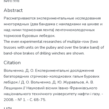
ІФНТУНГ
Abstract
Рассматриваются экспериментальные исследования
многорядных (два бандажа с накладками на шкиве и
над ними тормозная лента) ленточноколодочных
тормозов буровых лебедок.
The even experimental researches of multiple-row (two
trusses with units on the pulley and over the brake band) of
band-shoe brakes of drilling winches are shown.
Citation
Вольченко, Д. О. Експериментальні дослідження
багаторядних стрічково-колодкових гальм бурових
лебідок / Д. О. Вольченко, Д. Ю. Журавльов, А. В.
Лещишин // Науковий вісник Івано-Франківського
національного технічного університету нафти і газу. -
2008. - № 1. - С. 68-75.