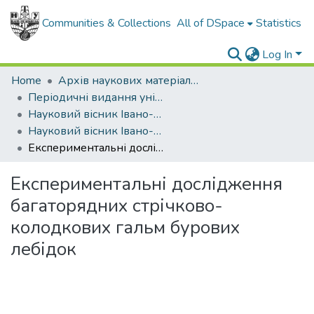
Communities & Collections
All of DSpace
Statistics
Log In
Home
Архів наукових матеріалів
Періодичні видання університету
Науковий вісник Івано-Франківського національного технічного університету нафти і газу
Науковий вісник Івано-Франківського національного технічного університету нафти і газу - 2008 - №1
Експериментальні дослідження багаторядних стрічково-колодкових гальм бурових лебідок
Експериментальні дослідження
багаторядних стрічково-
колодкових гальм бурових
лебідок