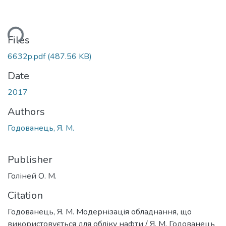
ding...
Files
6632p.pdf
(487.56 KB)
Date
2017
Authors
Годованець, Я. М.
Publisher
Голіней О. М.
Citation
Годованець, Я. М. Модернізація обладнання, що
використовується для обліку нафти / Я. М. Годованець