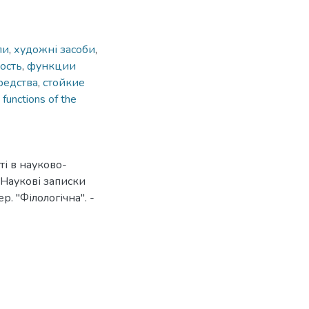
пи
,
художні засоби
,
ость
,
функции
редства
,
стойкие
,
functions of the
і в науково-
/ Наукові записки
. "Філологічна". -