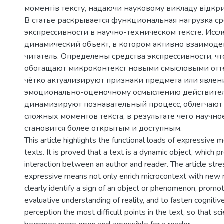
моментів тексту, надаючи науковому викладу відкрито
В статье раскрывается функциональная нагрузка ср
экспрессивности в научно-техническом тексте. Иссл
динамический объект, в котором активно взаимоде
читатель. Определены средства экспрессивности, чт
обогащают микроконтекст новыми смысловыми отт
чётко актуализируют признаки предмета или явлени
эмоционально-оценочному осмыслению действител
динамизируют познавательный процесс, облегчают
сложных моментов текста, в результате чего научн
становится более открытым и доступным.
This article highlights the functional loads of expressive m
texts. It is proved that a text is a dynamic object, which p
interaction between an author and reader. The article stre
expressive means not only enrich microcontext with new
clearly identify a sign of an object or phenomenon, prom
evaluative understanding of reality, and to fasten cognitive
perception the most difficult points in the text, so that sci