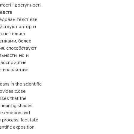
сті і доступності.
едств
едован текст как
йствуют автор и
о не только
енками, более
я, способствуют
ьности, но и
 восприятие
ое изложение
eans in the scientific
rovides close
sses that the
 meaning shades,
ote emotion and
 process, facilitate
entific exposition