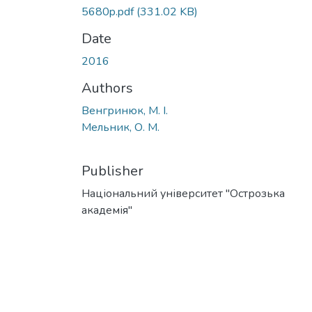
5680p.pdf
(331.02 KB)
Date
2016
Authors
Венгринюк, М. І.
Мельник, О. М.
Publisher
Національний університет "Острозька
академія"