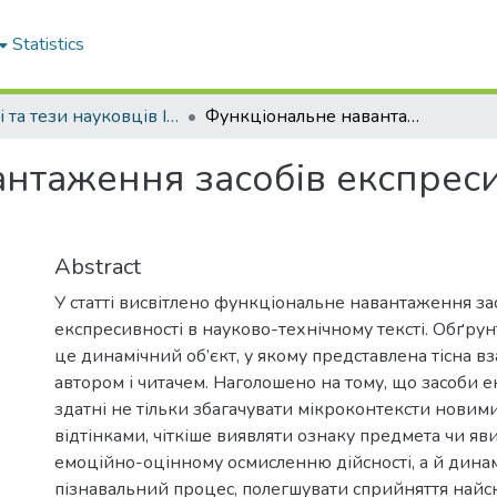
Statistics
Статті та тези науковців ІФНТУНГ
Функціональне навантаження засобів експресивності в науково-технічному тексті
нтаження засобів експреси
Abstract
У статті висвітлено функціональне навантаження за
експресивності в науково-технічному тексті. Обґрун
це динамічний об’єкт, у якому представлена тісна в
автором і читачем. Наголошено на тому, що засоби е
здатні не тільки збагачувати мікроконтексти нови
відтінками, чіткіше виявляти ознаку предмета чи яв
емоційно-оцінному осмисленню дійсності, а й дина
пізнавальний процес, полегшувати сприйняття най