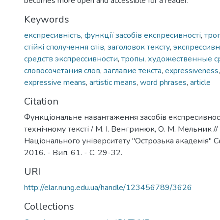
becomes more open and accessible for a reader.
Keywords
експресивність
,
функції засобів експресивності
,
тро
стійкі сполучення слів
,
заголовок тексту
,
экспрессивн
средств экспрессивности
,
тропы
,
художественные с
словосочетания слов
,
заглавие текста
,
expressiveness
expressive means
,
artistic means
,
word phrases
,
article
Citation
Функціональне навантаження засобів експресивност
технічному тексті / М. І. Венгринюк, О. М. Мельник /
Національного університету "Острозька академія" Сер
2016. - Вип. 61. - С. 29-32.
URI
http://elar.nung.edu.ua/handle/123456789/3626
Collections