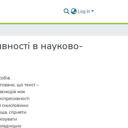
Log In
вності в науково-
собів
товано, що текст –
заємодія між
кспресивності
ми смисловими
ища, сприяти
мізувати
складніших