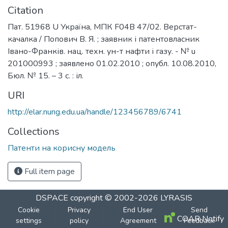
Citation
Пат. 51968 U Україна, МПК F04B 47/02. Верстат-
качалка / Попович В. Я. ; заявник і патентовласник
Івано-Франків. нац. техн. ун-т нафти і газу. - № u
201000993 ; заявлено 01.02.2010 ; опубл. 10.08.2010,
Бюл. № 15. – 3 с. : іл.
URI
http://elar.nung.edu.ua/handle/123456789/6741
Collections
Патенти на корисну модель
Full item page
DSPACE
copyright © 2002-2026
LYRASIS
Cookie
Privacy
End User
Send
COAR Notify
settings
policy
Agreement
Feedback