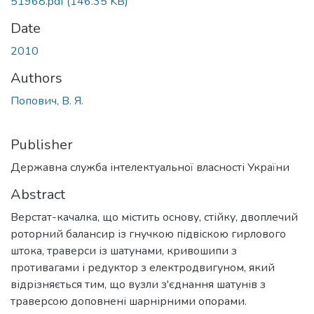
51968.pdf
(146.35 KB)
Date
2010
Authors
Попович, В. Я.
Publisher
Державна служба інтелектуальної власності України
Abstract
Верстат-качалка, що містить основу, стійку, двоплечий
роторний балансир із гнучкою підвіскою гирлового
штока, траверси із шатунами, кривошипи з
противагами і редуктор з електродвигуном, який
відрізняється тим, що вузли з'єднання шатунів з
траверсою доповнені шарнірними опорами.