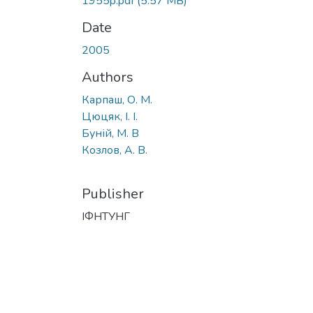
1955p.pdf
(5.57 MB)
Date
2005
Authors
Карпаш, О. М.
Цюцяк, І. І.
Буній, М. В
Козлов, А. В.
Publisher
ІФНТУНГ