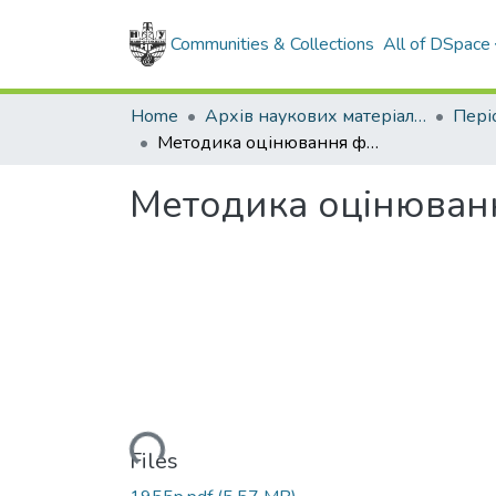
Communities & Collections
All of DSpace
Home
Архів наукових матеріалів
Методика оцінювання фактичного технічного стану бурових веж
Методика оцінюванн
Loading...
Files