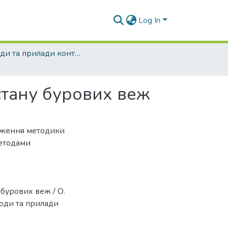
Log In
Методи та прилади контролю якості - 2005 - №14
стану бурових веж
адження методики
методами
бурових веж / О.
етоди та прилади