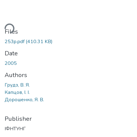
ding...
Files
253p.pdf
(410.31 KB)
Date
2005
Authors
Грудз, В. Я.
Капцов, І. І.
Дорошенко, Я. В.
Publisher
ІФНТУНГ